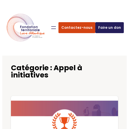
Aller
au
contenu
Contactez-nous
Faire un don
Catégorie :
Appel à
initiatives