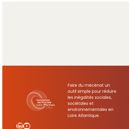
Faire du mécénat un
outil simple pour réduire
les inégalités sociales,
sociétales et
environnementales en
Loire Atlantique.
LinkedIn
YouTube