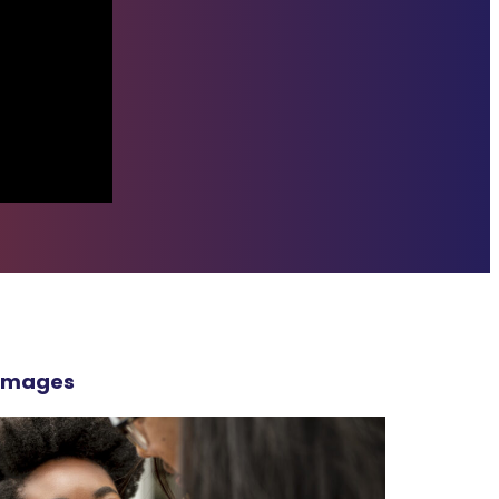
 image
s