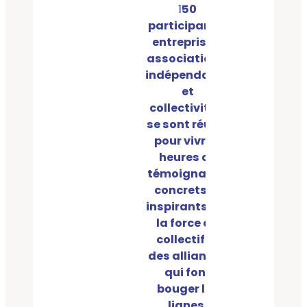
1
50
participants,
entreprises,
associations,
indépendants
et
collectivités,
se sont réunis
pour vivre 2
heures de
témoignages
concrets et
inspirants sur
la force du
collectif et
des alliances
qui font
bouger les
lignes.