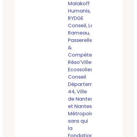
Malakoff
Humanis,
RYDGE
Conseil, Le
Rameau,
Passerelles
&
Compétences,
Réso’Villes, Les
Ecossolies,
Conseil
Départemental
44, Ville
de Nantes
et Nantes
Métropole)
sans qui
la
Fondation