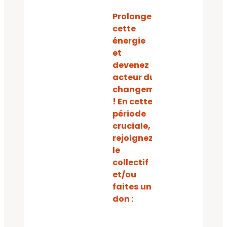
Prolongez
cette
énergie
et
devenez
acteur du
changement
! En cette
période
cruciale,
rejoignez
le
collectif
et/ou
faites un
don :