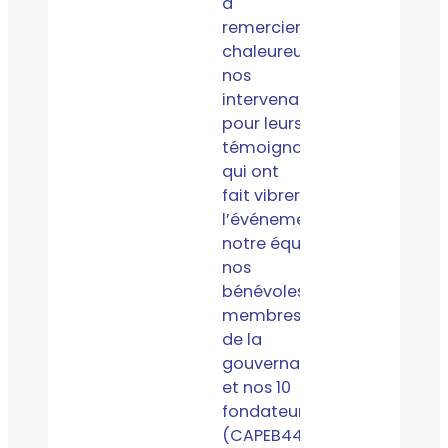
à
remercier
chaleureusement
nos
intervenants
pour leurs
témoignages
qui ont
fait vibrer
l’événement;
notre équipe,
nos
bénévoles,
membres
de la
gouvernance
et nos 10
fondateurs
(CAPEB44,