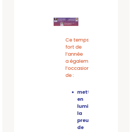
Ce temps
fort de
l’année
a également été
l’occasion
de :
mettre
en
lumière
la
preuve
de