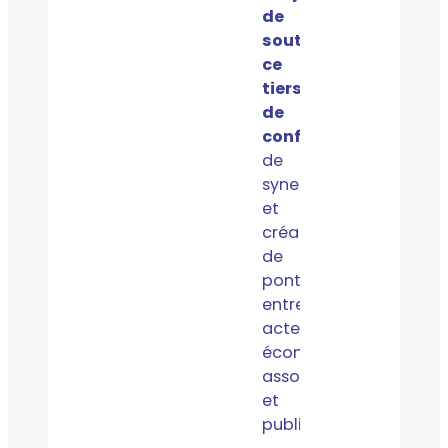
de
soutenir
ce
tiers
de
confiance
, catalyseur
de
synergies
et
créateur
de
ponts
entre
acteurs
économiques,
associatifs
et
publics