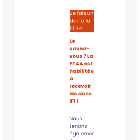
Je fais un
don à la
FT44
Le
saviez-
vous ? La
FT44 est
habilitée
à
recevoir
les dons
IFI !
Nous
tenons
également