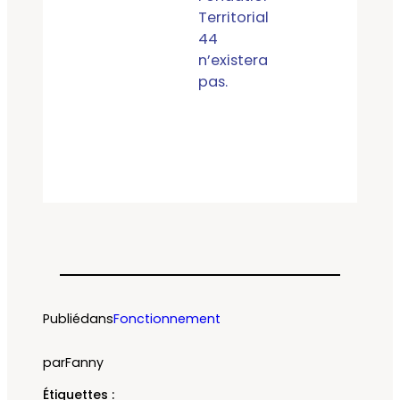
Territoriale
44
n’existerait
pas.
Publié
dans
Fonctionnement
par
Fanny
Étiquettes :